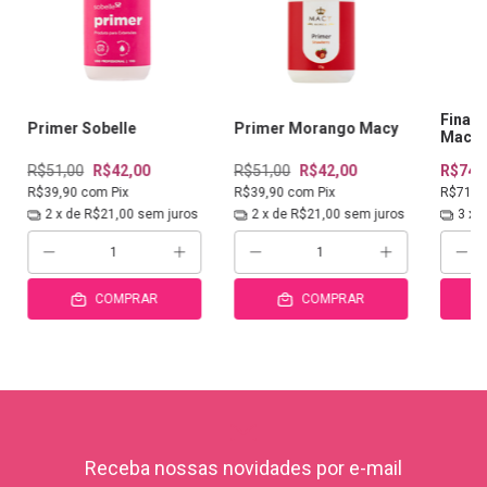
Finali
Primer Sobelle
Primer Morango Macy
Macy
R$51,00
R$42,00
R$51,00
R$42,00
R$74,
R$39,90
com
Pix
R$39,90
com
Pix
R$71,1
2
x de
R$21,00
sem juros
2
x de
R$21,00
sem juros
3
x 
COMPRAR
COMPRAR
Receba nossas novidades por e-mail